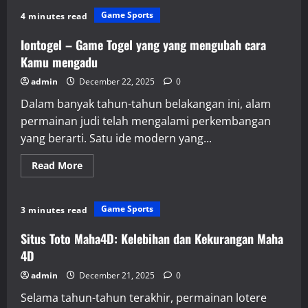
Iontogel:
Game Sports
4 minutes read
Strategi
Menang
di
Iontogel – Game Togel yang yang mengubah cara
Dunia
Perjudian
Kamu mengadu
admin
December 22, 2025
0
Dalam banyak tahun-tahun belakangan ini, alam
permainan judi telah mengalami perkembangan
yang berarti. Satu ide modern yang...
Read
Read More
more
about
Iontogel
–
Game Sports
3 minutes read
Game
Togel
yang
Situs Toto Maha4D: Kelebihan dan Kekurangan Maha
yang
mengubah
4D
cara
Kamu
admin
December 21, 2025
0
mengadu
Selama tahun-tahun terakhir, permainan lotere