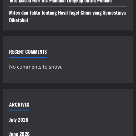
Toto Macau Hari Ini: Panduan Lengkap untuk Pemain
Mitos dan Fakta Tentang Hasil Togel China yang Semestinya
Diketahui
RECENT COMMENTS
No comments to show.
ARCHIVES
July 2026
June 2026