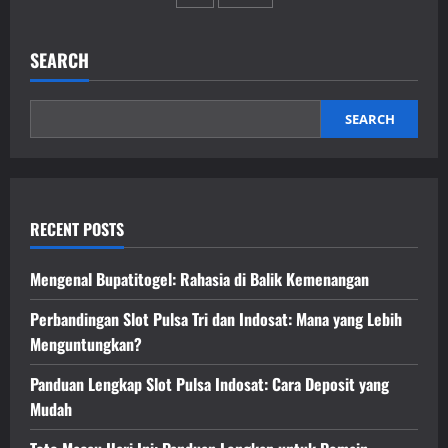
pagination
Anda
SEARCH
SEARCH
RECENT POSTS
Mengenal Bupatitogel: Rahasia di Balik Kemenangan
Perbandingan Slot Pulsa Tri dan Indosat: Mana yang Lebih
Menguntungkan?
Panduan Lengkap Slot Pulsa Indosat: Cara Deposit yang
Mudah