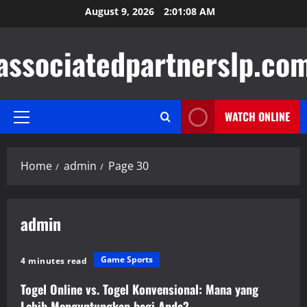
Skip
August 9, 2026
2:01:08 AM
to
content
associatedpartnerslp.co
WATCH ONLINE
Primary
Menu
Home
admin
Page 30
admin
Game Sports
4 minutes read
Togel Online vs. Togel Konvensional: Mana yang
Lebih Menguntungkan bagi Anda?