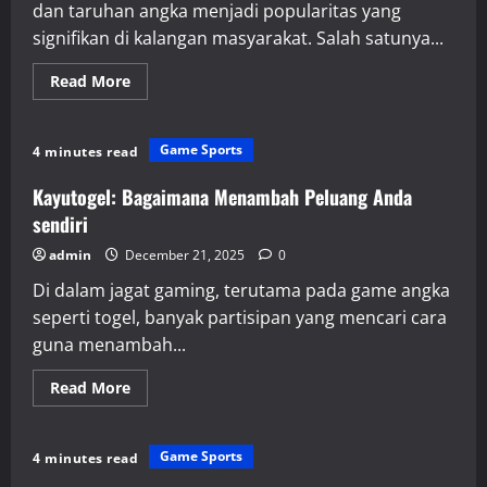
dan taruhan angka menjadi popularitas yang
signifikan di kalangan masyarakat. Salah satunya...
Read
Read More
more
about
Situs
Toto
Game Sports
4 minutes read
Maha4D:
Kelebihan
dan
Kayutogel: Bagaimana Menambah Peluang Anda
Kekurangan
Maha
sendiri
4D
admin
December 21, 2025
0
Di dalam jagat gaming, terutama pada game angka
seperti togel, banyak partisipan yang mencari cara
guna menambah...
Read
Read More
more
about
Kayutogel:
Bagaimana
Game Sports
4 minutes read
Menambah
Peluang