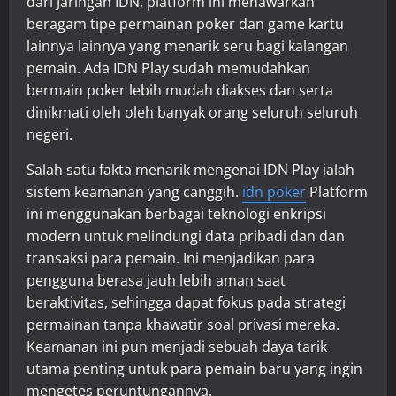
dari Jaringan IDN, platform ini menawarkan
beragam tipe permainan poker dan game kartu
lainnya lainnya yang menarik seru bagi kalangan
pemain. Ada IDN Play sudah memudahkan
bermain poker lebih mudah diakses dan serta
dinikmati oleh oleh banyak orang seluruh seluruh
negeri.
Salah satu fakta menarik mengenai IDN Play ialah
sistem keamanan yang canggih.
idn poker
Platform
ini menggunakan berbagai teknologi enkripsi
modern untuk melindungi data pribadi dan dan
transaksi para pemain. Ini menjadikan para
pengguna berasa jauh lebih aman saat
beraktivitas, sehingga dapat fokus pada strategi
permainan tanpa khawatir soal privasi mereka.
Keamanan ini pun menjadi sebuah daya tarik
utama penting untuk para pemain baru yang ingin
mengetes peruntungannya.