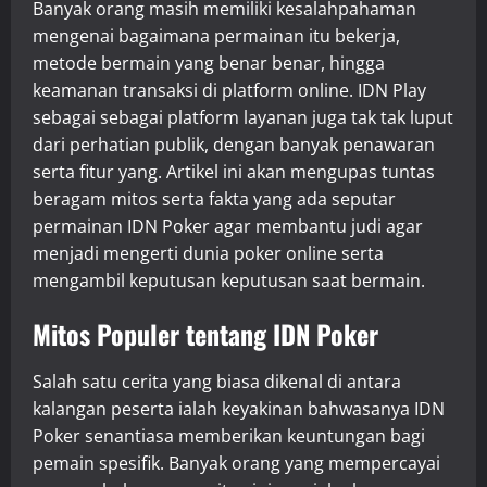
Banyak orang masih memiliki kesalahpahaman
mengenai bagaimana permainan itu bekerja,
metode bermain yang benar benar, hingga
keamanan transaksi di platform online. IDN Play
sebagai sebagai platform layanan juga tak tak luput
dari perhatian publik, dengan banyak penawaran
serta fitur yang. Artikel ini akan mengupas tuntas
beragam mitos serta fakta yang ada seputar
permainan IDN Poker agar membantu judi agar
menjadi mengerti dunia poker online serta
mengambil keputusan keputusan saat bermain.
Mitos Populer tentang IDN Poker
Salah satu cerita yang biasa dikenal di antara
kalangan peserta ialah keyakinan bahwasanya IDN
Poker senantiasa memberikan keuntungan bagi
pemain spesifik. Banyak orang yang mempercayai