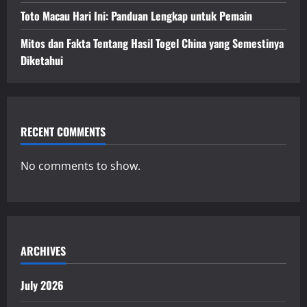
Toto Macau Hari Ini: Panduan Lengkap untuk Pemain
Mitos dan Fakta Tentang Hasil Togel China yang Semestinya
Diketahui
RECENT COMMENTS
No comments to show.
ARCHIVES
July 2026