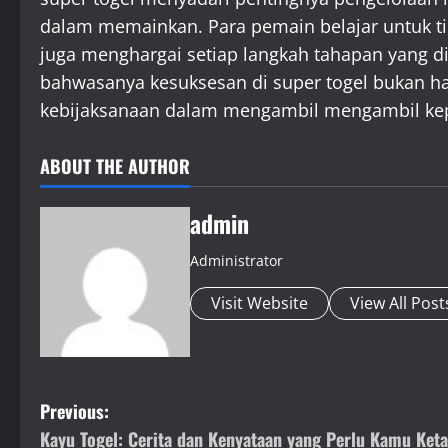
dalam memainkan. Para pemain belajar untuk tid
juga menghargai setiap langkah tahapan yang 
bahwasanya kesuksesan di super togel bukan han
kebijaksanaan dalam mengambil mengambil ke
ABOUT THE AUTHOR
admin
Administrator
Visit Website
View All Post
P
Previous:
Kayu Togel: Cerita dan Kenyataan yang Perlu Kamu Keta