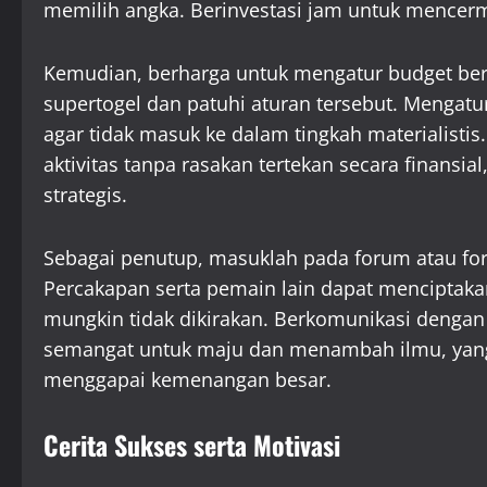
memilih angka. Berinvestasi jam untuk mencerm
Kemudian, berharga untuk mengatur budget berm
supertogel dan patuhi aturan tersebut. Menga
agar tidak masuk ke dalam tingkah materialisti
aktivitas tanpa rasakan tertekan secara finans
strategis.
Sebagai penutup, masuklah pada forum atau fo
Percakapan serta pemain lain dapat menciptakan
mungkin tidak dikirakan. Berkomunikasi denga
semangat untuk maju dan menambah ilmu, yan
menggapai kemenangan besar.
Cerita Sukses serta Motivasi