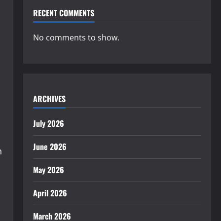
RECENT COMMENTS
No comments to show.
ARCHIVES
July 2026
June 2026
n
May 2026
April 2026
March 2026