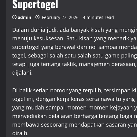
Supertogel
admin
February 27, 2026
4 minutes read
Dalam dunia judi, ada banyak kisah yang mengin
menuju kesuksesan. Satu kisah yang menarik ya
supertogel yang berawal dari nol sampai mend
togel, sebagai salah satu salah satu game palin
tetapi juga tentang taktik, manajemen perasaa
dijalani.
Di balik setiap nomor yang terpilih, tersimpan 
togel ini, dengan kerja keras serta nawaitu ya
yang mudah sampai momen-momen kejayaan yang
menyediakan pelajaran berharga tentang bagai
membawa seseorang mendapatkan sasaran yang
diraih.