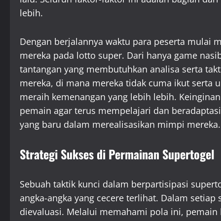
lebih.
Dengan berjalannya waktu para peserta mulai m
mereka pada lotto super. Dari hanya game nasi
tantangan yang membutuhkan analisa serta takti
mereka, di mana mereka tidak cuma ikut serta 
meraih kemenangan yang lebih lebih. Keingin
pemain agar terus mempelajari dan beradaptas
yang baru dalam merealisasikan mimpi mereka.
Strategi Sukses di Permainan Supertogel
Sebuah taktik kunci dalam berpartisipasi super
angka-angka yang cecere terlihat. Dalam setiap 
dievaluasi. Melalui memahami pola ini, pemain 