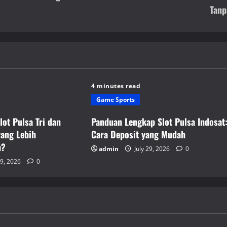
Tanp
4 minutes read
Game Sports
ot Pulsa Tri dan
Panduan Lengkap Slot Pulsa Indosat
yang Lebih
Cara Deposit yang Mudah
n?
admin
July 29, 2026
0
29, 2026
0