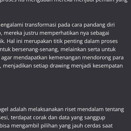
engalami transformasi pada cara pandang diri
b, mereka justru memperhatikan nya sebagai
k. Hal ini merupakan titik penting dalam proses
untuk bersenang-senang, melainkan serta untuk
an agar mendapatkan kemenangan mendorong para
i, menjadikan setiap drawing menjadi kesempatan
togel adalah melaksanakan riset mendalam tentang
sesi, terdapat corak dan data yang sanggup
bisa mengambil pilihan yang jauh cerdas saat