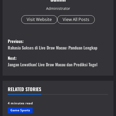
Administrator
Visit Website
View All Posts
P
Previous:
o
Rahasia Sukses di Live Draw Macau: Panduan Lengkap
Next:
s
Jangan Lewatkan! Live Draw Macau dan Prediksi Togel
t
n
RELATED STORIES
a
v
4 minutes read
Game Sports
i