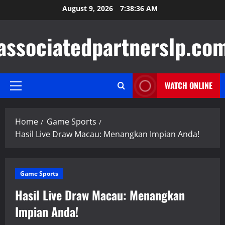
Skip
August 9, 2026
7:38:37 AM
to
content
associatedpartnerslp.co
WATCH ONLINE
Primary
Menu
Home
Game Sports
Hasil Live Draw Macau: Menangkan Impian Anda!
Game Sports
Hasil Live Draw Macau: Menangkan
Impian Anda!