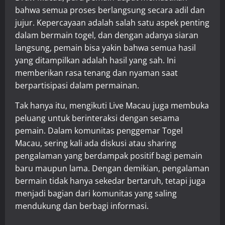
bahwa semua proses berlangsung secara adil dan
jujur. Kepercayaan adalah salah satu aspek penting
dalam bermain togel, dan dengan adanya siaran
langsung, pemain bisa yakin bahwa semua hasil
yang ditampilkan adalah hasil yang sah. Ini
memberikan rasa tenang dan nyaman saat
berpartisipasi dalam permainan.
Tak hanya itu, mengikuti Live Macau juga membuka
peluang untuk berinteraksi dengan sesama
pemain. Dalam komunitas penggemar Togel
Macau, sering kali ada diskusi atau sharing
pengalaman yang berdampak positif bagi pemain
baru maupun lama. Dengan demikian, pengalaman
bermain tidak hanya sekedar bertaruh, tetapi juga
menjadi bagian dari komunitas yang saling
mendukung dan berbagi informasi.