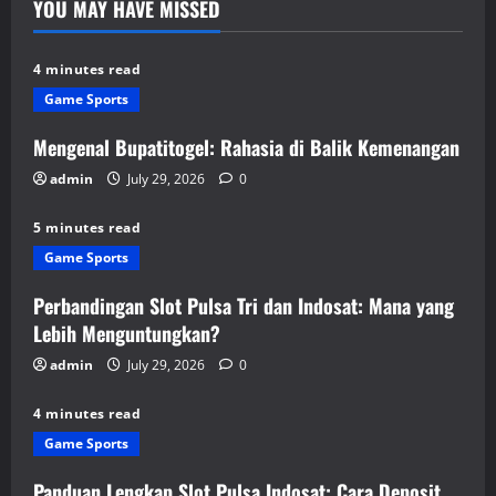
YOU MAY HAVE MISSED
4 minutes read
Game Sports
Mengenal Bupatitogel: Rahasia di Balik Kemenangan
admin
July 29, 2026
0
5 minutes read
Game Sports
Perbandingan Slot Pulsa Tri dan Indosat: Mana yang
Lebih Menguntungkan?
admin
July 29, 2026
0
4 minutes read
Game Sports
Panduan Lengkap Slot Pulsa Indosat: Cara Deposit