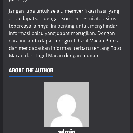
Jangan lupa untuk selalu memverifikasi hasil yang
anda dapatkan dengan sumber resmi atau situs
tepercaya lainnya. Ini penting untuk menghindari
informasi palsu yang dapat merugikan. Dengan
cara ini, anda dapat mengikuti hasil Macau Pools
dan mendapatkan informasi terbaru tentang Toto
Macau dan Togel Macau dengan mudah.
ABOUT THE AUTHOR
admin