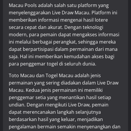
Macau Pools adalah salah satu platform yang
menyelenggarakan Live Draw Macau. Platform ini
memberikan informasi mengenai hasil lotere
secara cepat dan akurat. Dengan teknologi
modern, para pemain dapat mengakses informasi
ini melalui berbagai perangkat, sehingga mereka
dapat berpartisipasi dalam permainan dari mana
saja. Hal ini memberikan kemudahan akses bagi
para penggemar togel di seluruh dunia.
Toto Macau dan Togel Macau adalah jenis
permainan yang sering diadakan dalam Live Draw
Macau. Kedua jenis permainan ini memiliki
penggemar setia yang menantikan hasil setiap
undian. Dengan mengikuti Live Draw, pemain
dapat merencanakan langkah selanjutnya
berdasarkan hasil yang keluar, menjadikan
pengalaman bermain semakin menyenangkan dan