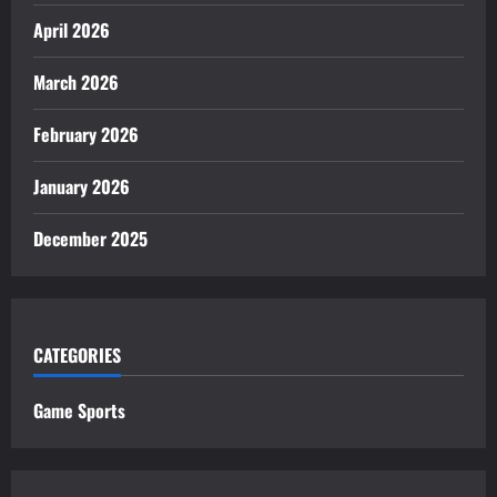
April 2026
March 2026
February 2026
January 2026
December 2025
CATEGORIES
Game Sports