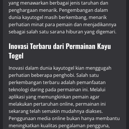
yang menawarkan berbagai jenis taruhan dan
penghargaan menarik. Pengembangan dalam
dunia kayutogel masih berkembang, menarik
perhatian minat para pemain dan menjadikannya
sebagai salah satu sarana hiburan yang digemari.
Inovasi Terbaru dari Permainan Kayu
Togel
Inovasi dalam dunia kayutogel kian menggugah
perhatian beberapa penghobi. Salah satu
perkembangan terbaru adalah pemanfaatan
teknologi daring pada permainan ini. Melalui
aplikasi yang memungkinkan pemain agar
melakukan pertaruhan online, permainan ini
sekarang telah semakin mudahnya diakses.
Penggunaan media online bukan hanya membantu
meningkatkan kualitas pengalaman pengguna,