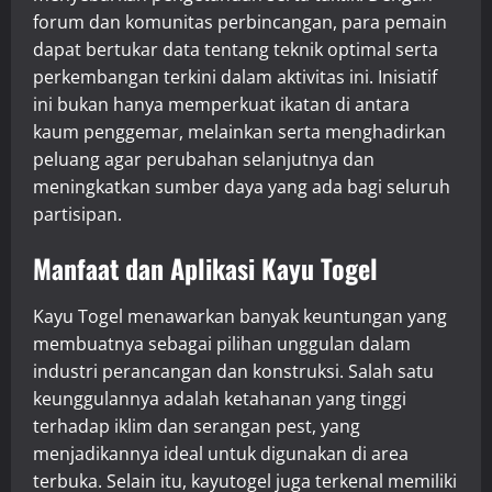
forum dan komunitas perbincangan, para pemain
dapat bertukar data tentang teknik optimal serta
perkembangan terkini dalam aktivitas ini. Inisiatif
ini bukan hanya memperkuat ikatan di antara
kaum penggemar, melainkan serta menghadirkan
peluang agar perubahan selanjutnya dan
meningkatkan sumber daya yang ada bagi seluruh
partisipan.
Manfaat dan Aplikasi Kayu Togel
Kayu Togel menawarkan banyak keuntungan yang
membuatnya sebagai pilihan unggulan dalam
industri perancangan dan konstruksi. Salah satu
keunggulannya adalah ketahanan yang tinggi
terhadap iklim dan serangan pest, yang
menjadikannya ideal untuk digunakan di area
terbuka. Selain itu, kayutogel juga terkenal memiliki