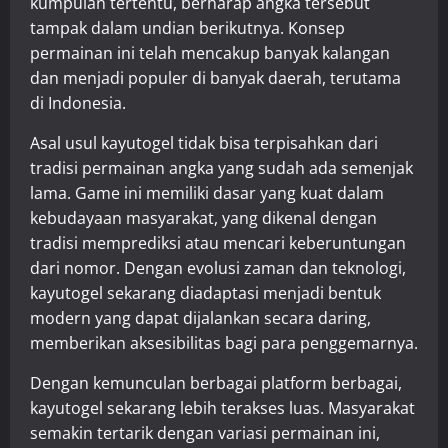
kumpulan tertentu, berharap angka tersebut
tampak dalam undian berikutnya. Konsep
permainan ini telah mencakup banyak kalangan
dan menjadi populer di banyak daerah, terutama
di Indonesia.
Asal usul kayutogel tidak bisa terpisahkan dari
tradisi permainan angka yang sudah ada semenjak
lama. Game ini memiliki dasar yang kuat dalam
kebudayaan masyarakat, yang dikenal dengan
tradisi memprediksi atau mencari keberuntungan
dari nomor. Dengan evolusi zaman dan teknologi,
kayutogel sekarang diadaptasi menjadi bentuk
modern yang dapat dijalankan secara daring,
memberikan aksesibilitas bagi para penggemarnya.
Dengan kemunculan berbagai platform berbagai,
kayutogel sekarang lebih terakses luas. Masyarakat
semakin tertarik dengan variasi permainan ini,