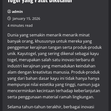
admin
January 15, 2026
4 minutes read
Dunia yang semakin menarik menarik minat
banyak orang, khususnya untuk mereka yang
penggemar kerajinan tangan serta produk-produk
unik. Kayutogel, yang sering dikenal sebagai kayu
togel, merupakan salah satu inovasi terbaru di
industri kerajinan yang memadukan keindahan
alam dengan kreativitas manusia. Produk-produk
yang dari bahan dasar kayu ini tidak hanya hanya
mempunyai nilai estetika yang tinggi, namun juga
mencerminkan kecintaan terhadap keberlanjutan
serta penggunaan material ramah lingkungan.
Selama tahun-tahun terakhir, berbagai inovasi