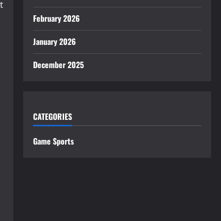
t
February 2026
January 2026
December 2025
CATEGORIES
Game Sports