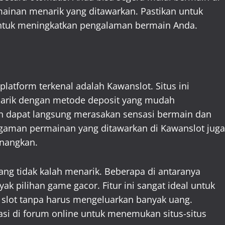
mainan menarik yang ditawarkan. Pastikan untuk
ntuk meningkatkan pengalaman bermain Anda.
platform terkenal adalah Kawanslot. Situs ini
arik dengan metode deposit yang mudah
 dapat langsung merasakan sensasi bermain dan
gaman permainan yang ditawarkan di Kawanslot juga
nangkan.
yang tidak kalah menarik. Beberapa di antaranya
ak pilihan game gacor. Fitur ini sangat ideal untuk
slot tanpa harus mengeluarkan banyak uang.
si di forum online untuk menemukan situs-situs