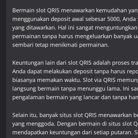
Bermain slot QRIS menawarkan kemudahan yang 
menggunakan deposit awal sebesar 5000, Anda s
yang ditawarkan. Hal ini sangat menguntungka
permainan tanpa harus mengeluarkan banyak u
sembari tetap menikmati permainan.
Keuntungan lain dari slot QRIS adalah proses tr
Anda dapat melakukan deposit tanpa harus rep
biasanya memakan waktu. Slot via QRIS memungk
langsung bermain tanpa menunggu lama. Ini san
pengalaman bermain yang lancar dan tanpa ha
Selain itu, banyak situs slot QRIS menawarkan 
yang menggoda. Dengan bermain di situs slot QR
mendapatkan keuntungan dari setiap putaran. Slo