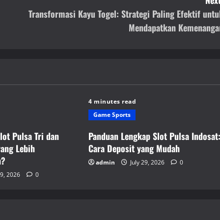
Next
Transformasi Kayu Togel: Strategi Paling Efektif untu
Mendapatkan Kemenanga
4 minutes read
Game Sports
ot Pulsa Tri dan
Panduan Lengkap Slot Pulsa Indosat
yang Lebih
Cara Deposit yang Mudah
n?
admin
July 29, 2026
0
29, 2026
0