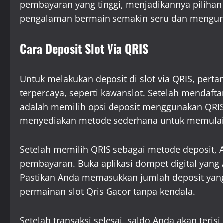
pembayaran yang tinggi, menjadikannya pilihan
pengalaman bermain semakin seru dan mengun
Cara Deposit Slot Via QRIS
Untuk melakukan deposit di slot via QRIS, pert
terpercaya, seperti kawanslot. Setelah mendafta
adalah memilih opsi deposit menggunakan QRIS.
menyediakan metode sederhana untuk memulai 
Setelah memilih QRIS sebagai metode deposit, A
pembayaran. Buka aplikasi dompet digital yang 
Pastikan Anda memasukkan jumlah deposit yang 
permainan slot Qris Gacor tanpa kendala.
Setelah transaksi selesai, saldo Anda akan teris