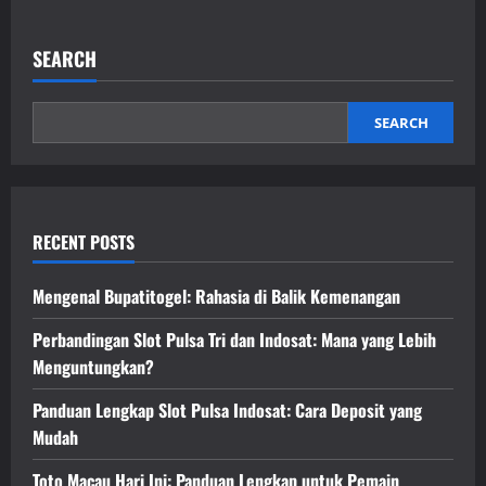
SEARCH
SEARCH
RECENT POSTS
Mengenal Bupatitogel: Rahasia di Balik Kemenangan
Perbandingan Slot Pulsa Tri dan Indosat: Mana yang Lebih
Menguntungkan?
Panduan Lengkap Slot Pulsa Indosat: Cara Deposit yang
Mudah
Toto Macau Hari Ini: Panduan Lengkap untuk Pemain