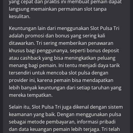
yang cepat dan praktis ini membuat pemain dapat
langsung memainkan permainan slot tanpa
kesulitan.
Keuntungan lain dari menggunakan Slot Pulsa Tri
adalah promosi dan bonus yang sering kali
ditawarkan. Tri sering memberikan penawaran
khusus bagi penggunanya, seperti bonus deposit
atau cashback yang bisa meningkatkan peluang
menang bagi pemain. Ini tentu menjadi daya tarik
tersendiri untuk mencoba slot pulsa dengan
provider ini, karena pemain bisa mendapatkan
lebih banyak keuntungan dari setiap taruhan yang
mereka tempatkan.
Selain itu, Slot Pulsa Tri juga dikenal dengan sistem
keamanan yang baik. Dengan menggunakan pulsa
sebagai metode pembayaran, informasi pribadi
dan data keuangan pemain lebih terjaga. Tri telah