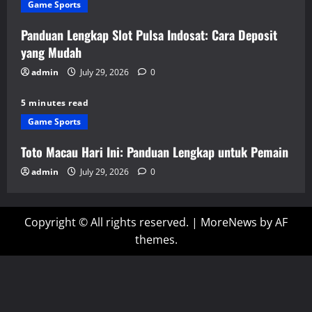
Game Sports
Panduan Lengkap Slot Pulsa Indosat: Cara Deposit
yang Mudah
admin
July 29, 2026
0
5 minutes read
Game Sports
Toto Macau Hari Ini: Panduan Lengkap untuk Pemain
admin
July 29, 2026
0
Copyright © All rights reserved.
|
MoreNews
by AF
themes.