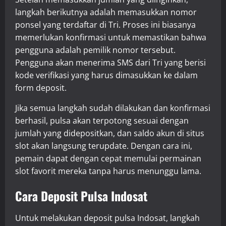
langkah berikutnya adalah memasukkan nomor
ponsel yang terdaftar di Tri. Proses ini biasanya
memerlukan konfirmasi untuk memastikan bahwa
pengguna adalah pemilik nomor tersebut.
Pengguna akan menerima SMS dari Tri yang berisi
kode verifikasi yang harus dimasukkan ke dalam
form deposit.
Jika semua langkah sudah dilakukan dan konfirmasi
berhasil, pulsa akan terpotong sesuai dengan
jumlah yang didepositkan, dan saldo akun di situs
slot akan langsung terupdate. Dengan cara ini,
pemain dapat dengan cepat memulai permainan
slot favorit mereka tanpa harus menunggu lama.
Cara Deposit Pulsa Indosat
Untuk melakukan deposit pulsa Indosat, langkah