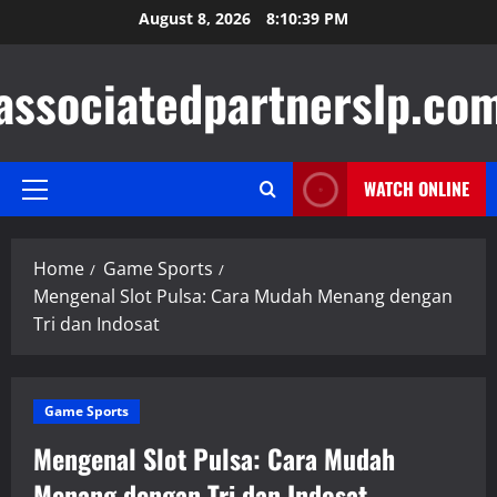
Skip
August 8, 2026
8:10:40 PM
to
content
associatedpartnerslp.co
WATCH ONLINE
Primary
Menu
Home
Game Sports
Mengenal Slot Pulsa: Cara Mudah Menang dengan
Tri dan Indosat
Game Sports
Mengenal Slot Pulsa: Cara Mudah
Menang dengan Tri dan Indosat