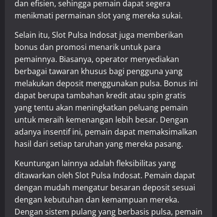
dan efisien, sehingga pemain dapat segera
menikmati permainan slot yang mereka sukai.
Selain itu, Slot Pulsa Indosat juga memberikan
bonus dan promosi menarik untuk para
pemainnya. Biasanya, operator menyediakan
berbagai tawaran khusus bagi pengguna yang
melakukan deposit menggunakan pulsa. Bonus ini
dapat berupa tambahan kredit atau spin gratis
yang tentu akan meningkatkan peluang pemain
untuk meraih kemenangan lebih besar. Dengan
adanya insentif ini, pemain dapat memaksimalkan
hasil dari setiap taruhan yang mereka pasang.
Keuntungan lainnya adalah fleksibilitas yang
ditawarkan oleh Slot Pulsa Indosat. Pemain dapat
dengan mudah mengatur besaran deposit sesuai
dengan kebutuhan dan kemampuan mereka.
Dengan sistem pulang yang berbasis pulsa, pemain