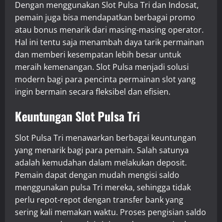
Dengan menggunakan Slot Pulsa Tri dan Indosat,
pemain juga bisa mendapatkan berbagai promo
atau bonus menarik dari masing-masing operator.
Hal ini tentu saja menambah daya tarik permainan
dan memberi kesempatan lebih besar untuk
meraih kemenangan. Slot Pulsa menjadi solusi
modern bagi para pencinta permainan slot yang
ingin bermain secara fleksibel dan efisien.
Keuntungan Slot Pulsa Tri
Slot Pulsa Tri menawarkan berbagai keuntungan
yang menarik bagi para pemain. Salah satunya
adalah kemudahan dalam melakukan deposit.
Pemain dapat dengan mudah mengisi saldo
menggunakan pulsa Tri mereka, sehingga tidak
perlu repot-repot dengan transfer bank yang
sering kali memakan waktu. Proses pengisian saldo