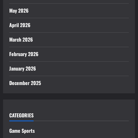
May 2026
April 2026
March 2026
February 2026
January 2026
December 2025
CATEGORIES
Game Sports