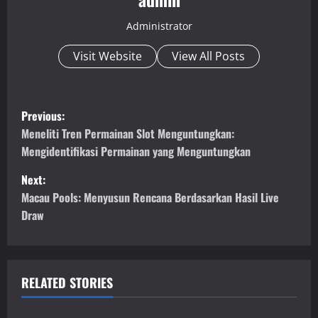
Administrator
Visit Website
View All Posts
P
Previous:
o
Meneliti Tren Permainan Slot Menguntungkan:
Mengidentifikasi Permainan yang Menguntungkan
s
Next:
t
Macau Pools: Menyusun Rencana Berdasarkan Hasil Live
Draw
n
a
v
RELATED STORIES