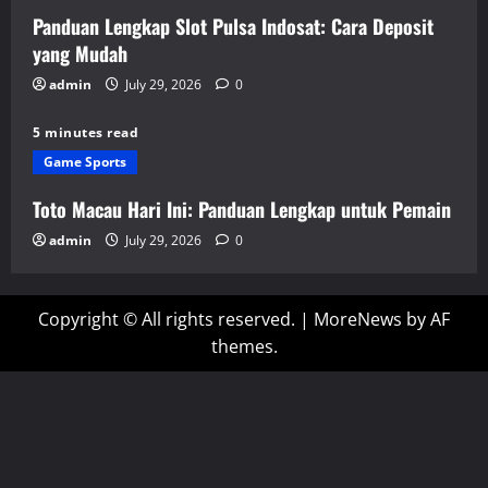
Panduan Lengkap Slot Pulsa Indosat: Cara Deposit
yang Mudah
admin
July 29, 2026
0
5 minutes read
Game Sports
Toto Macau Hari Ini: Panduan Lengkap untuk Pemain
admin
July 29, 2026
0
Copyright © All rights reserved.
|
MoreNews
by AF
themes.