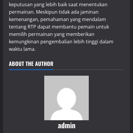
keputusan yang lebih baik saat menentukan
permainan. Meskipun tidak ada jaminan
kemenangan, pemahaman yang mendalam
tentang RTP dapat membantu pemain untuk
memilih permainan yang memberikan
kemungkinan pengembalian lebih tinggi dalam
waktu lama.
ABOUT THE AUTHOR
admin