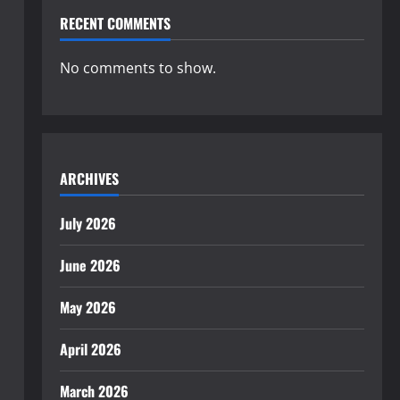
RECENT COMMENTS
No comments to show.
ARCHIVES
July 2026
June 2026
May 2026
April 2026
March 2026