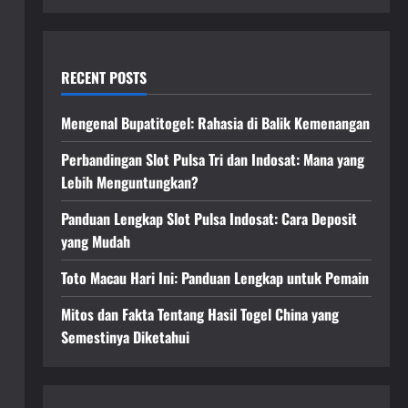
RECENT POSTS
Mengenal Bupatitogel: Rahasia di Balik Kemenangan
Perbandingan Slot Pulsa Tri dan Indosat: Mana yang
Lebih Menguntungkan?
Panduan Lengkap Slot Pulsa Indosat: Cara Deposit
yang Mudah
Toto Macau Hari Ini: Panduan Lengkap untuk Pemain
Mitos dan Fakta Tentang Hasil Togel China yang
Semestinya Diketahui