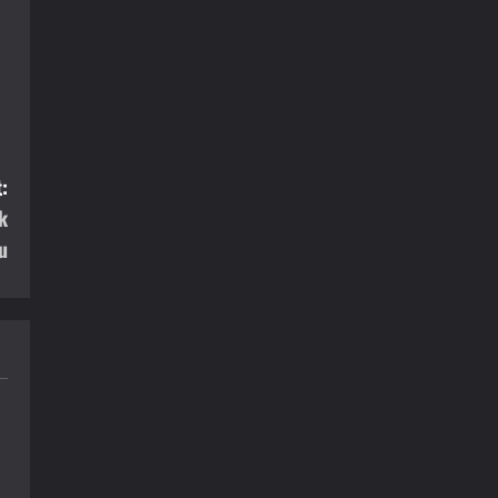
:
k
u
: