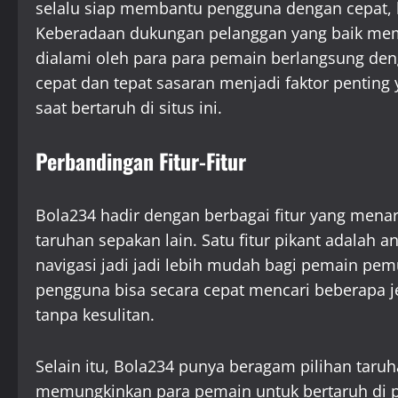
selalu siap membantu pengguna dengan cepat, 
Keberadaan dukungan pelanggan yang baik mem
dialami oleh para para pemain berlangsung deng
cepat dan tepat sasaran menjadi faktor penti
saat bertaruh di situs ini.
Perbandingan Fitur-Fitur
Bola234 hadir dengan berbagai fitur yang men
taruhan sepakan lain. Satu fitur pikant adalah 
navigasi jadi jadi lebih mudah bagi pemain p
pengguna bisa secara cepat mencari beberapa j
tanpa kesulitan.
Selain itu, Bola234 punya beragam pilihan taru
memungkinkan para pemain untuk bertaruh di p