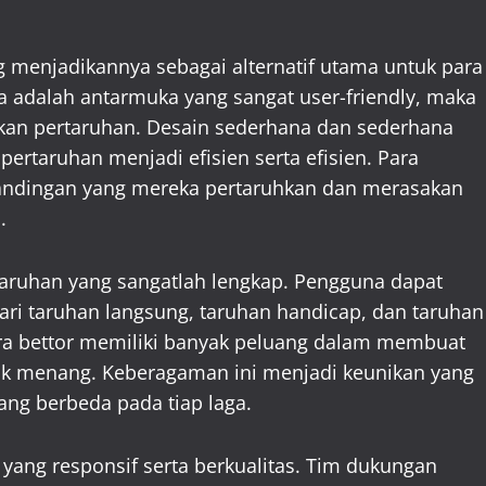
menjadikannya sebagai alternatif utama untuk para
ma adalah antarmuka yang sangat user-friendly, maka
n pertaruhan. Desain sederhana dan sederhana
ertaruhan menjadi efisien serta efisien. Para
dingan yang mereka pertaruhkan dan merasakan
.
taruhan yang sangatlah lengkap. Pengguna dapat
ari taruhan langsung, taruhan handicap, dan taruhan
para bettor memiliki banyak peluang dalam membuat
uk menang. Keberagaman ini menjadi keunikan yang
ang berbeda pada tiap laga.
 yang responsif serta berkualitas. Tim dukungan