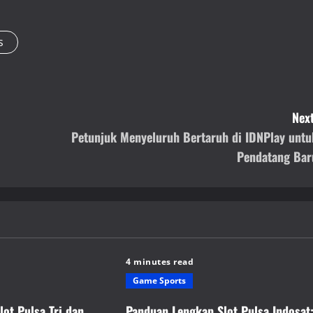
s
Next
Petunjuk Menyeluruh Bertaruh di IDNPlay untu
Pendatang Bar
4 minutes read
Game Sports
ot Pulsa Tri dan
Panduan Lengkap Slot Pulsa Indosat