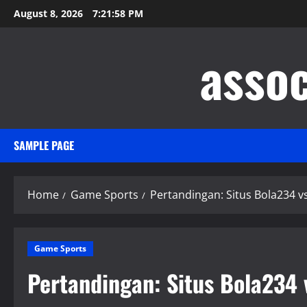
Skip
August 8, 2026
7:21:59 PM
to
content
asso
SAMPLE PAGE
Home
Game Sports
Pertandingan: Situs Bola234 v
Game Sports
Pertandingan: Situs Bola234 