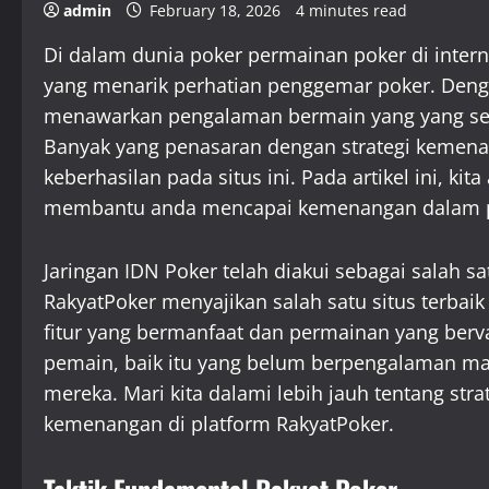
admin
February 18, 2026
4 minutes read
Di dalam dunia poker permainan poker di interne
yang menarik perhatian penggemar poker. Den
menawarkan pengalaman bermain yang yang seru 
Banyak yang penasaran dengan strategi kemena
keberhasilan pada situs ini. Pada artikel ini, k
membantu anda mencapai kemenangan dalam p
Jaringan IDN Poker telah diakui sebagai salah sat
RakyatPoker menyajikan salah satu situs terba
fitur yang bermanfaat dan permainan yang ber
pemain, baik itu yang belum berpengalaman mau
mereka. Mari kita dalami lebih jauh tentang str
kemenangan di platform RakyatPoker.