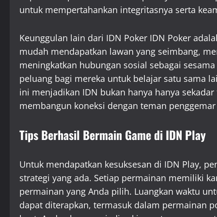
untuk mempertahankan integritasnya serta kea
Keunggulan lain dari IDN Poker IDN Poker adala
mudah mendapatkan lawan yang seimbang, mem
meningkatkan hubungan sosial sebagai sesama
peluang bagi mereka untuk belajar satu sama lai
ini menjadikan IDN bukan hanya hanya sekadar 
membangun koneksi dengan teman penggemar 
Tips Berhasil Bermain Game di IDN Play
Untuk mendapatkan kesuksesan di IDN Play, p
strategi yang ada. Setiap permainan memiliki ka
permainan yang Anda pilih. Luangkan waktu un
dapat diterapkan, termasuk dalam permainan p