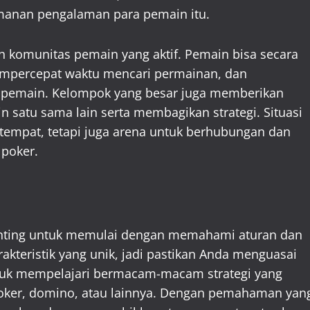
manan pengalaman para pemain itu.
h komunitas pemain yang aktif. Pemain bisa secara
percepat waktu mencari permainan, dan
 pemain. Kelompok yang besar juga memberikan
n satu sama lain serta membagikan strategi. Situasi
tempat, tetapi juga arena untuk berhubungan dan
poker.
enting untuk memulai dengan memahami aturan dan
rakteristik yang unik, jadi pastikan Anda menguasai
tuk mempelajari bermacam-macam strategi yang
oker, domino, atau lainnya. Dengan pemahaman yan