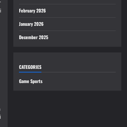
r
i
February 2026
January 2026
December 2025
CATEGORIES
Game Sports
n
i