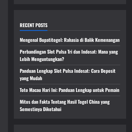
s
RECENT POSTS
Mengenal Bupatitogel: Rahasia di Balik Kemenangan
Perbandingan Slot Pulsa Tri dan Indosat: Mana yang
Lebih Menguntungkan?
Panduan Lengkap Slot Pulsa Indosat: Cara Deposit
yang Mudah
Toto Macau Hari Ini: Panduan Lengkap untuk Pemain
Mitos dan Fakta Tentang Hasil Togel China yang
Semestinya Diketahui