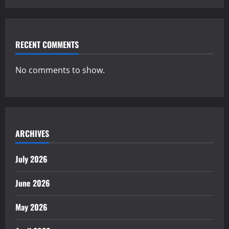
RECENT COMMENTS
No comments to show.
ARCHIVES
July 2026
June 2026
May 2026