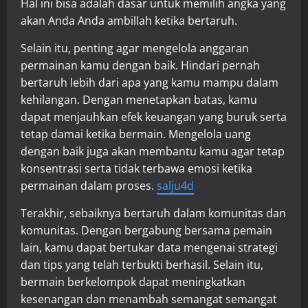
Hal ini bisa adalah dasar untuk memilih angka yang
akan Anda Anda ambillah ketika bertaruh.
Selain itu, penting agar mengelola anggaran
permainan kamu dengan baik. Hindari pernah
bertaruh lebih dari apa yang kamu mampu dalam
kehilangan. Dengan menetapkan batas, kamu
dapat menjauhkan efek keuangan yang buruk serta
tetap damai ketika bermain. Mengelola uang
dengan baik juga akan membantu kamu agar tetap
konsentrasi serta tidak terbawa emosi ketika
permainan dalam proses.
salju4d
Terakhir, sebaiknya bertaruh dalam komunitas dan
komunitas. Dengan bergabung bersama pemain
lain, kamu dapat bertukar data mengenai strategi
dan tips yang telah terbukti berhasil. Selain itu,
bermain berkelompok dapat meningkatkan
kesenangan dan menambah semangat semangat