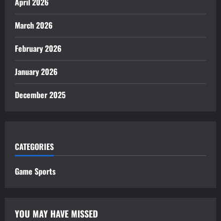
April 2026
March 2026
February 2026
January 2026
December 2025
CATEGORIES
Game Sports
YOU MAY HAVE MISSED