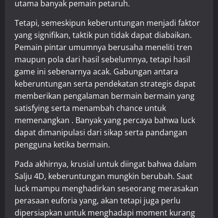
utama banyak pemain petaruh.
Tetapi, semeskipun keberuntungan menjadi faktor
yang signifikan, taktik pun tidak dapat diabaikan.
Pemain pintar umumnya berusaha meneliti tren
maupun pola dari hasil sebelumnya, tetapi hasil
game ini sebenarnya acak. Gabungan antara
keberuntungan serta pendekatan strategis dapat
memberikan pengalaman bermain bermain yang
satisfying serta menambah chance untuk
memenangkan . Banyak yang percaya bahwa luck
dapat dimanipulasi dari sikap serta pandangan
pengguna ketika bermain.
Pada akhirnya, krusial untuk diingat bahwa dalam
Salju 4D, keberuntungan mungkin berubah. Saat
luck mampu menghadirkan seseorang merasakan
perasaan euforia yang, akan tetapi juga perlu
dipersiapkan untuk menghadapi moment kurang