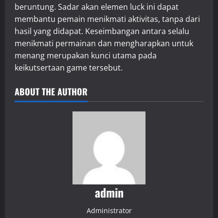
beruntung. Sadar akan elemen luck ini dapat
membantu pemain menikmati aktivitas, tanpa dari
hasil yang didapat. Keseimbangan antara selalu
menikmati permainan dan mengharapkan untuk
menang merupakan kunci utama pada
keikutsertaan game tersebut.
ABOUT THE AUTHOR
admin
Administrator