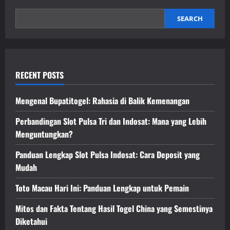
SEARCH
RECENT POSTS
Mengenal Bupatitogel: Rahasia di Balik Kemenangan
Perbandingan Slot Pulsa Tri dan Indosat: Mana yang Lebih
Menguntungkan?
Panduan Lengkap Slot Pulsa Indosat: Cara Deposit yang
Mudah
Toto Macau Hari Ini: Panduan Lengkap untuk Pemain
Mitos dan Fakta Tentang Hasil Togel China yang Semestinya
Diketahui