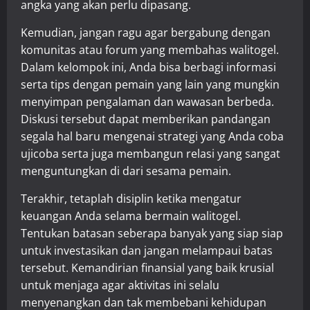
angka yang akan perlu dipasang.
Kemudian, jangan ragu agar bergabung dengan
komunitas atau forum yang membahas walitogel.
Dalam kelompok ini, Anda bisa berbagi informasi
serta tips dengan pemain yang lain yang mungkin
menyimpan pengalaman dan wawasan berbeda.
Diskusi tersebut dapat memberikan pandangan
segala hal baru mengenai strategi yang Anda coba
ujicoba serta juga membangun relasi yang sangat
menguntungkan di dari sesama pemain.
Terakhir, tetaplah disiplin ketika mengatur
keuangan Anda selama bermain walitogel.
Tentukan batasan seberapa banyak yang siap siap
untuk investasikan dan jangan melampaui batas
tersebut. Kemandirian finansial yang baik krusial
untuk menjaga agar aktivitas ini selalu
menyenangkan dan tak membebani kehidupan