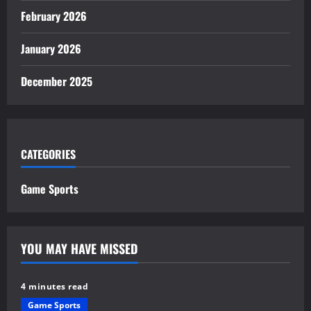
February 2026
January 2026
December 2025
CATEGORIES
Game Sports
YOU MAY HAVE MISSED
4 minutes read
Game Sports