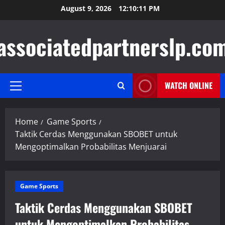
Skip
August 9, 2026
12:10:11 PM
to
content
associatedpartnerslp.co
WATCH ONLINE
Primary
Menu
Home
Game Sports
Taktik Cerdas Menggunakan SBOBET untuk
Mengoptimalkan Probabilitas Menjuarai
Game Sports
Taktik Cerdas Menggunakan SBOBET
untuk Mengoptimalkan Probabilitas