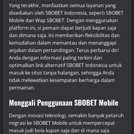
Yang terakhir, manfaatkan semua layanan yang
disediakan oleh SBOBET Indonesia, seperti SBOBET
Mobile dan Wap SBOBET. Dengan menggunakan
platform ini, si pemain dapat berjudi kapan saja
dan dimana saja. Ini memberikan fleksibilitas dan
kemudahan dalam memantau dan menanggapi
anjakan dalam pertandingan. Terus perbarui diri
Anda dengan informasi paling terkini dan
optimalkan link alternatif SBOBET Indonesia untuk
masuk ke situs tanpa halangan, sehingga Anda
tidak melewatkan kesempatan berharga dalam
permainan.
Menggali Penggunaan SBOBET Mobile
Dengan inovasi teknologi, semakin banyak petaruh
migrasi ke SBOBET Mobile untuk mempercepat
masuk judi bola kapan saja dan di mana saja.