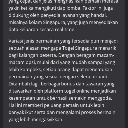
yang cepat dan jelas menghasilkan pemain merasa
yakin ketika mengikuti tiap lomba. Faktor ini juga
didukung oleh penyedia layanan yang handal,
misalnya kolam Singapura, yang juga menyediakan
data keluaran secara real-time.
Variasi jenis permainan yang tersedia pun menjadi
sebuah alasan mengapa Togel Singapura menarik
bagi kalangan peserta. Dengan beragam macam-
macam opsi, mulai dari yang mudah sampai yang
lebih kompleks, setiap orang dapat menemukan
permainan yang sesuai dengan selera pribadi.
Ditambah lagi, berbagai bonus dan tawaran yang
ditawarkan oleh platform togel online menjadikan
kesempatan untuk berhasil semakin menggoda.
Hal ini memberi peluang pemain untuk lebih
banyak ikut serta dan mengalami proses bermain
yang lebih mengasyikkan.