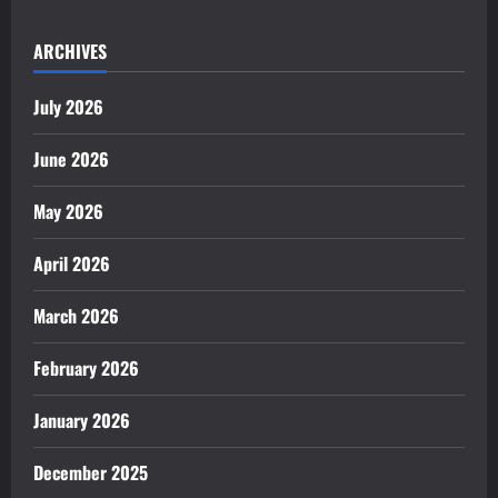
ARCHIVES
July 2026
June 2026
May 2026
April 2026
March 2026
February 2026
January 2026
December 2025