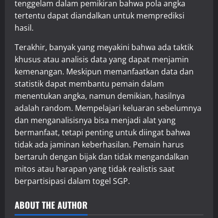
tenggelam dalam pemikiran bahwa pola angka
tertentu dapat diandalkan untuk memprediksi
hasil.
Terakhir, banyak yang meyakini bahwa ada taktik
khusus atau analisis data yang dapat menjamin
kemenangan. Meskipun memanfaatkan data dan
statistik dapat membantu pemain dalam
menentukan angka, namun demikian, hasilnya
adalah random. Mempelajari keluaran sebelumnya
dan menganalisisnya bisa menjadi alat yang
bermanfaat, tetapi penting untuk diingat bahwa
tidak ada jaminan keberhasilan. Pemain harus
bertaruh dengan bijak dan tidak mengandalkan
mitos atau harapan yang tidak realistis saat
berpartisipasi dalam togel SGP.
ABOUT THE AUTHOR