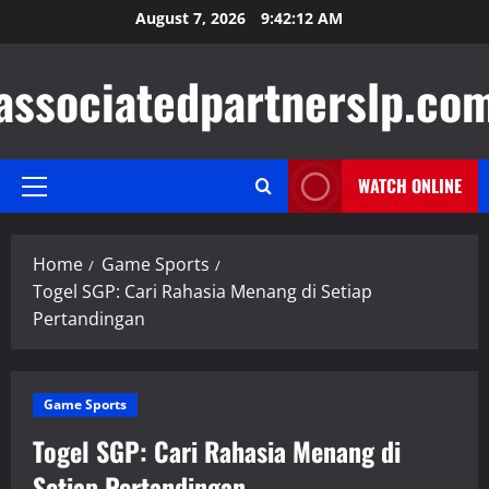
Skip
August 7, 2026
9:42:12 AM
to
content
associatedpartnerslp.co
WATCH ONLINE
Primary
Menu
Home
Game Sports
Togel SGP: Cari Rahasia Menang di Setiap
Pertandingan
Game Sports
Togel SGP: Cari Rahasia Menang di
Setiap Pertandingan