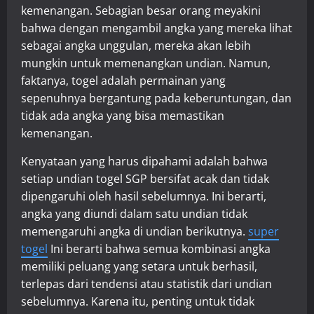
kemenangan. Sebagian besar orang meyakini
bahwa dengan mengambil angka yang mereka lihat
sebagai angka unggulan, mereka akan lebih
mungkin untuk memenangkan undian. Namun,
faktanya, togel adalah permainan yang
sepenuhnya bergantung pada keberuntungan, dan
tidak ada angka yang bisa memastikan
kemenangan.
Kenyataan yang harus dipahami adalah bahwa
setiap undian togel SGP bersifat acak dan tidak
dipengaruhi oleh hasil sebelumnya. Ini berarti,
angka yang diundi dalam satu undian tidak
memengaruhi angka di undian berikutnya.
super
togel
Ini berarti bahwa semua kombinasi angka
memiliki peluang yang setara untuk berhasil,
terlepas dari tendensi atau statistik dari undian
sebelumnya. Karena itu, penting untuk tidak