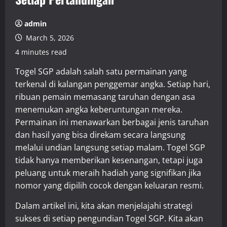
admin
March 5, 2026
4 minutes read
Togel SGP adalah salah satu permainan yang
terkenal di kalangan penggemar angka. Setiap hari,
ribuan pemain memasang taruhan dengan asa
menemukan angka keberuntungan mereka.
Permainan ini menawarkan berbagai jenis taruhan
dan hasil yang bisa direkam secara langsung
melalui undian langsung setiap malam. Togel SGP
tidak hanya memberikan kesenangan, tetapi juga
peluang untuk meraih hadiah yang signifikan jika
nomor yang dipilih cocok dengan keluaran resmi.
Dalam artikel ini, kita akan menjelajahi strategi
sukses di setiap pengundian Togel SGP. Kita akan