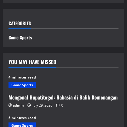
CATEGORIES
Game Sports
YOU MAY HAVE MISSED
4 minutes read
Game Sports
Mengenal Bupatitogel: Rahasia di Balik Kemenangan
admin
July 29, 2026
0
5 minutes read
Game Sports