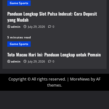
Game Sports
Panduan Lengkap Slot Pulsa Indosat: Cara Deposit
yang Mudah
admin
July 29, 2026
0
5 minutes read
Game Sports
Toto Macau Hari Ini: Panduan Lengkap untuk Pemain
admin
July 29, 2026
0
Copyright © All rights reserved.
|
MoreNews
by AF
themes.