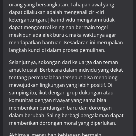
orang yang bersangkutan. Tahapan awal yang
dapat dilakukan adalah mengenali ciri-ciri
ketergantungan. Jika individu mengalami tidak
dapat mengontrol keinginan bermain togel
meskipun ada efek buruk, maka waktunya agar
mendapatkan bantuan. Kesadaran ini merupakan
langkah kunci di dalam proses pemulihan.
Selanjutnya, sokongan dari keluarga dan teman
amat krusial. Berbicara dalam individu yang dekat
tentang permasalahan tersebut bisa menolong
mewujudkan lingkungan yang lebih positif. Di
samping itu, ikut dengan grup dukungan atau
komunitas dengan riwayat yang sama bisa
memberikan pandangan baru dan dorongan
dalam berubah. Saling berbagi pengalaman dapat
memberikan dorongan moral yang diperlukan.
Akhirnya, mengubah kebiasaan bermain