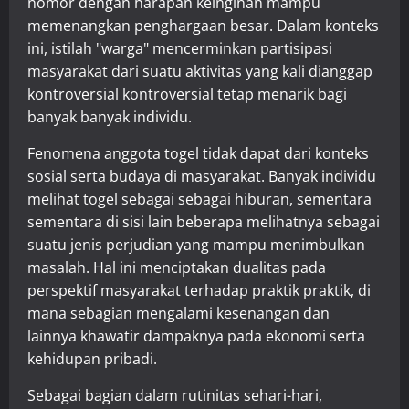
nomor dengan harapan keinginan mampu
memenangkan penghargaan besar. Dalam konteks
ini, istilah "warga" mencerminkan partisipasi
masyarakat dari suatu aktivitas yang kali dianggap
kontroversial kontroversial tetap menarik bagi
banyak banyak individu.
Fenomena anggota togel tidak dapat dari konteks
sosial serta budaya di masyarakat. Banyak individu
melihat togel sebagai sebagai hiburan, sementara
sementara di sisi lain beberapa melihatnya sebagai
suatu jenis perjudian yang mampu menimbulkan
masalah. Hal ini menciptakan dualitas pada
perspektif masyarakat terhadap praktik praktik, di
mana sebagian mengalami kesenangan dan
lainnya khawatir dampaknya pada ekonomi serta
kehidupan pribadi.
Sebagai bagian dalam rutinitas sehari-hari,