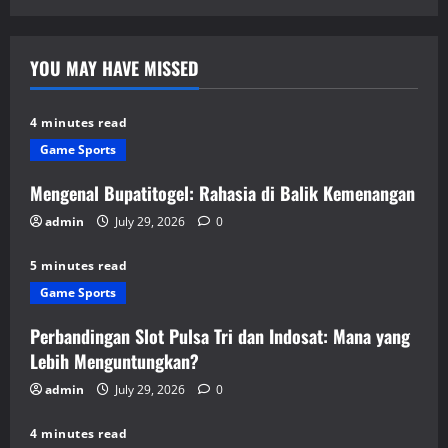
YOU MAY HAVE MISSED
4 minutes read
Game Sports
Mengenal Bupatitogel: Rahasia di Balik Kemenangan
admin
July 29, 2026
0
5 minutes read
Game Sports
Perbandingan Slot Pulsa Tri dan Indosat: Mana yang
Lebih Menguntungkan?
admin
July 29, 2026
0
4 minutes read