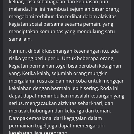
keluar, rasa kebahagiaan dan kepuasan pun
melanda. Hal ini membuat sejumlah besar orang
mengalami terhibur dan terlibat dalam aktivitas
kegiatan sosial bersama sesama pemain, yang
menciptakan komunitas yang mendukung satu
sama lain.
Namun, di balik kesenangan kesenangan itu, ada
risiko yang perlu perlu. Untuk beberapa orang,
kegiatan permainan togel bisa berubah ketagihan
yang. Ketika kalah, sejumlah orang mungkin
mengalami frustrasi dan mencoba untuk mengejar
kekalahan dengan bermain lebih sering. Roda ini
dapat dapat menimbulkan masalah keuangan yang
serius, mengacaukan aktivitas sehari-hari, dan
merusak hubungan dari keluarga dan teman.
Dampak emosional dari kegagalan dalam
permainan togel juga dapat memengaruhi
kesehatan jiwa seseorang.