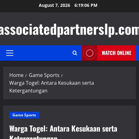
Skip
August 7, 2026
6:19:07 PM
to
content
associatedpartnerslp.co
WATCH ONLINE
Primary
Menu
Home
Game Sports
Warga Togel: Antara Kesukaan serta
Ketergantungan
Game Sports
Warga Togel: Antara Kesukaan serta
Ketergantungan