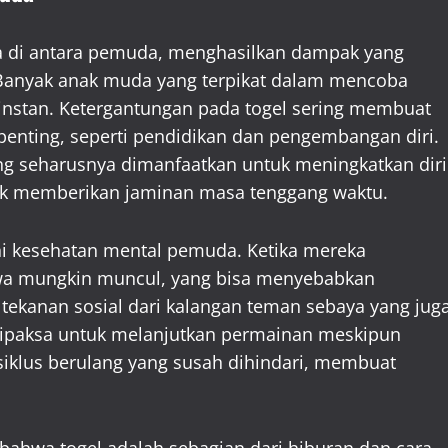
 di antara pemuda, menghasilkan dampak yang
. Banyak anak muda yang terpikat dalam mencoba
nstan. Ketergantungan pada togel sering membuat
enting, seperti pendidikan dan pengembangan diri.
g seharusnya dimanfaatkan untuk meningkatkan diri
dak memberikan jaminan masa tenggang waktu.
hi kesehatan mental pemuda. Ketika mereka
ewa mungkin muncul, yang bisa menyebabkan
kanan sosial dari kalangan teman sebaya yang jug
 dipaksa untuk melanjutkan permainan meskipun
siklus berulang yang susah dihindari, membuat