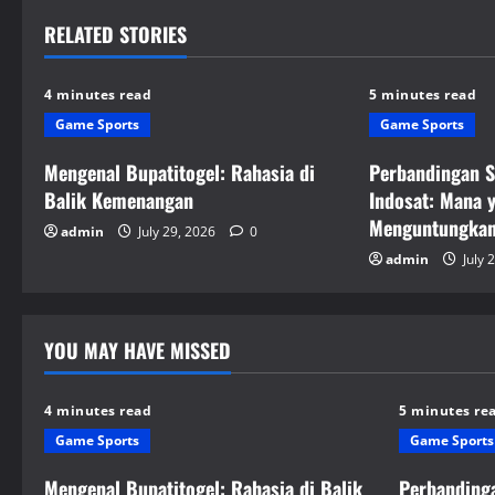
t
RELATED STORIES
n
4 minutes read
5 minutes read
a
Game Sports
Game Sports
v
Mengenal Bupatitogel: Rahasia di
Perbandingan Sl
Balik Kemenangan
Indosat: Mana 
i
Menguntungka
admin
July 29, 2026
0
g
admin
July 
a
YOU MAY HAVE MISSED
t
i
4 minutes read
5 minutes re
Game Sports
Game Sports
o
Mengenal Bupatitogel: Rahasia di Balik
Perbandinga