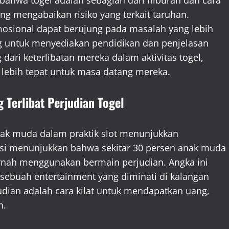
hwa togel adalah sebagian dari hiburan dan cara
ng mengabaikan risiko yang terkait taruhan.
sional dapat berujung pada masalah yang lebih
ing untuk menyediakan pendidikan dan penjelasan
ri keterlibatan mereka dalam aktivitas togel,
ebih tepat untuk masa datang mereka.
Terlibat Perjudian Togel
anak muda dalam praktik slot menunjukkan
si menunjukkan bahwa sekitar 30 persen anak muda
ernah menggunakan bermain perjudian. Angka ini
sebuah entertainment yang diminati di kalangan
ian adalah cara kilat untuk mendapatkan uang,
n.