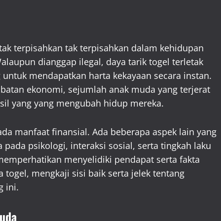
ak terpisahkan tak terpisahkan dalam kehidupan
laupun dianggap ilegal, daya tarik togel terletak
 untuk mendapatkan harta kekayaan secara instan.
atan ekonomi, sejumlah anak muda yang terjerat
asil yang yang mengubah hidup mereka.
ada manfaat finansial. Ada beberapa aspek lain yang
ada psikologi, interaksi sosial, serta tingkah laku
 memperhatikan menyelidiki pendapat serta fakta
ogel, mengkaji sisi baik serta jelek tentang
 ini.
Muda