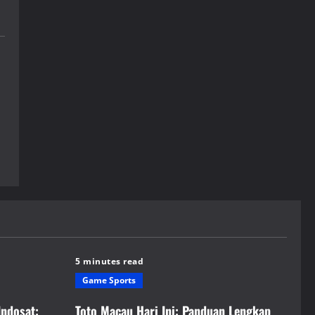
:
5 minutes read
Game Sports
Indosat:
Toto Macau Hari Ini: Panduan Lengkap