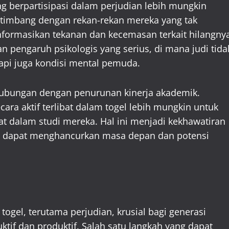
 berpartisipasi dalam perjudian lebih mungkin
timbang dengan rekan-rekan mereka yang tak
nformasikan tekanan dan kecemasan terkait hilangny
 pengaruh psikologis yang serius, di mana judi tida
api juga kondisi mental pemuda.
erhubungan dengan penurunan kinerja akademik.
ra aktif terlibat dalam togel lebih mungkin untuk
 dalam studi mereka. Hal ini menjadi kekhawatiran
ian dapat menghancurkan masa depan dan potensi
ogel, terutama perjudian, krusial bagi generasi
tif dan produktif. Salah satu langkah yang dapat