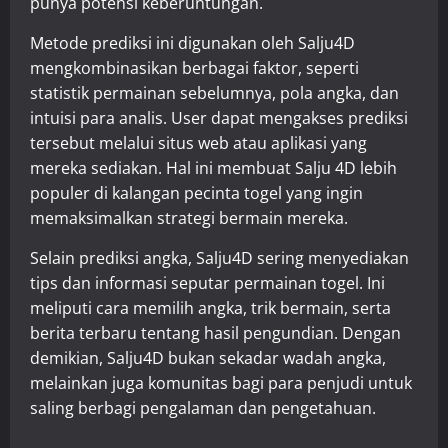
punya potensi keberuntungan.
Metode prediksi ini digunakan oleh Salju4D
mengkombinasikan berbagai faktor, seperti
statistik permainan sebelumnya, pola angka, dan
intuisi para analis. User dapat mengakses prediksi
tersebut melalui situs web atau aplikasi yang
mereka sediakan. Hal ini membuat Salju 4D lebih
populer di kalangan pecinta togel yang ingin
memaksimalkan strategi bermain mereka.
Selain prediksi angka, Salju4D sering menyediakan
tips dan informasi seputar permainan togel. Ini
meliputi cara memilih angka, trik bermain, serta
berita terbaru tentang hasil pengundian. Dengan
demikian, Salju4D bukan sekadar wadah angka,
melainkan juga komunitas bagi para penjudi untuk
saling berbagi pengalaman dan pengetahuan.