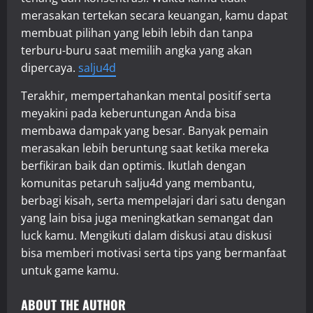
merasakan tertekan secara keuangan, kamu dapat
membuat pilihan yang lebih lebih dan tanpa
terburu-buru saat memilih angka yang akan
dipercaya.
salju4d
Terakhir, mempertahankan mental positif serta
meyakini pada keberuntungan Anda bisa
membawa dampak yang besar. Banyak pemain
merasakan lebih beruntung saat ketika mereka
berfikiran baik dan optimis. Ikutlah dengan
komunitas petaruh salju4d yang membantu,
berbagi kisah, serta mempelajari dari satu dengan
yang lain bisa juga meningkatkan semangat dan
luck kamu. Mengikuti dalam diskusi atau diskusi
bisa memberi motivasi serta tips yang bermanfaat
untuk game kamu.
ABOUT THE AUTHOR