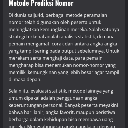
Metode Prediksi Nomor
Di dunia salju4d, berbagai metode peramalan
nomor telah digunakan oleh peserta untuk
meningkatkan kemungkinan mereka. Salah satunya
strategi terkenal adalah analisis statistik, di mana
pemain mengamati corak dari antara angka-angka
yang tampil sering pada output sebelumnya. Untuk
merekam serta mengkaji data, para pemain
mengharap bisa menemukan nomor-nomor yang
memiliki kemungkinan yang lebih besar agar tampil
di masa depan.
Selain itu, evaluasi statistik, metode lainnya yang
umum dipakai adalah penggunaan angka
keberuntungan personal. Banyak peserta meyakini
bahwa hari lahir, angka favorit, maupun peristiwa
berharga dalam kehidupan bisa membawa uang
mereka. Menggabungkan angka-angka ini dengan